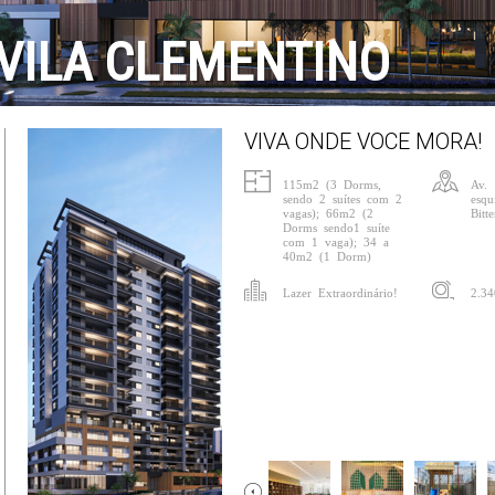
VILA CLEMENTINO
VIVA ONDE VOCE MORA!
115m2 (3 Dorms,
Av. 
sendo 2 suítes com 2
esq
vagas); 66m2 (2
Bitt
Dorms sendo1 suíte
com 1 vaga); 34 a
40m2 (1 Dorm)
Lazer Extraordinário!
2.3