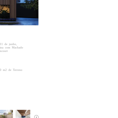
11 de junho,
uina com Machado
encourt
40 m2 de Terreno