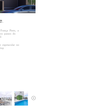
e.
França Pinto, a
os passos do
ô
r espetacular no
top