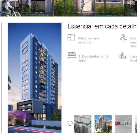
Essencial em cada detalh
84m2 de área
Rua 
privativa
pouc
Metr
3 Dormitórios ou 2
Laze
Suítes
Roof