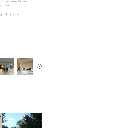
 futura estação do
trilho
aga de garagem