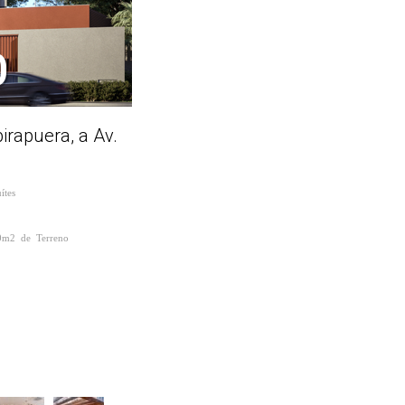
O
irapuera, a Av.
ítes
0m2 de Terreno