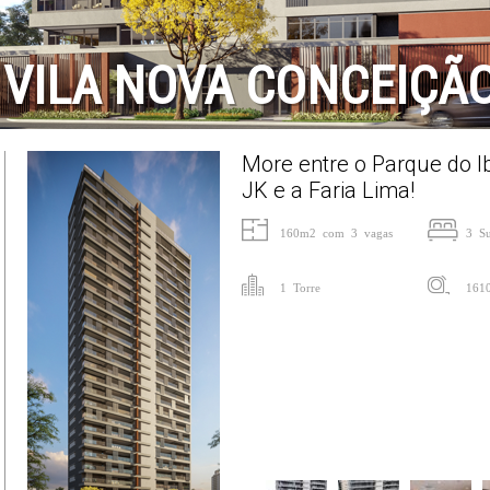
 VILA NOVA CONCEIÇÃ
More entre o Parque do Ib
JK e a Faria Lima!
160m2 com 3 vagas
3 Su
1 Torre
161