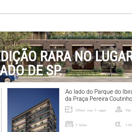
DIÇÃO RARA NO LUGAR
ADO DE SP.
Ao lado do Parque do Ibi
da Praça Pereira Coutinho
195m2 com 3 vagas
Vila
3 Suítes
1.9