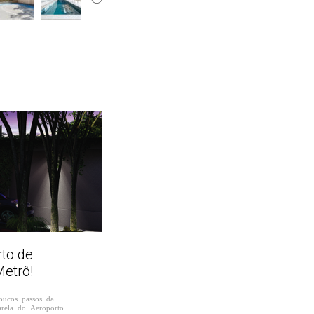
to de
etrô!
ucos passos da
arela do Aeroporto