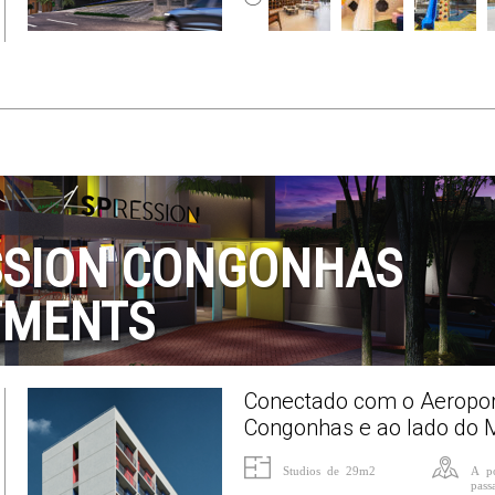
SSION CONGONHAS
TMENTS
Conectado com o Aeropor
Congonhas e ao lado do M
Studios de 29m2
A po
pass