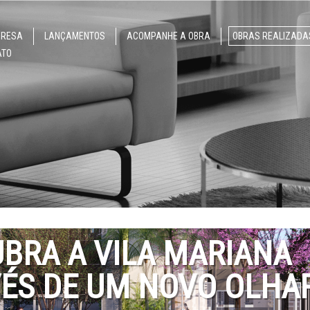
PRESA
LANÇAMENTOS
ACOMPANHE A OBRA
OBRAS REALIZADA
ATO
BRA A VILA MARIANA
ÉS DE UM NOVO OLHAR