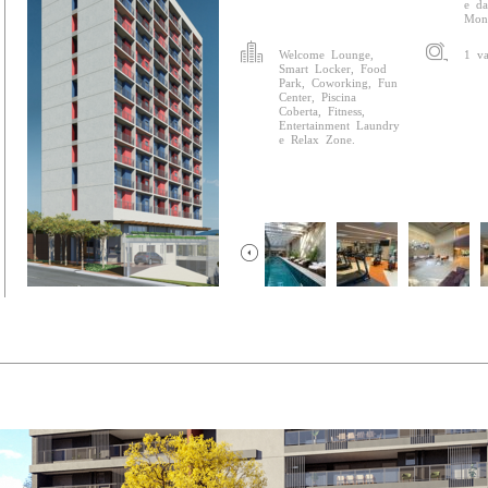
e da
Mono
Welcome Lounge,
1 v
Smart Locker, Food
Park, Coworking, Fun
Center, Piscina
Coberta, Fitness,
Entertainment Laundry
e Relax Zone.