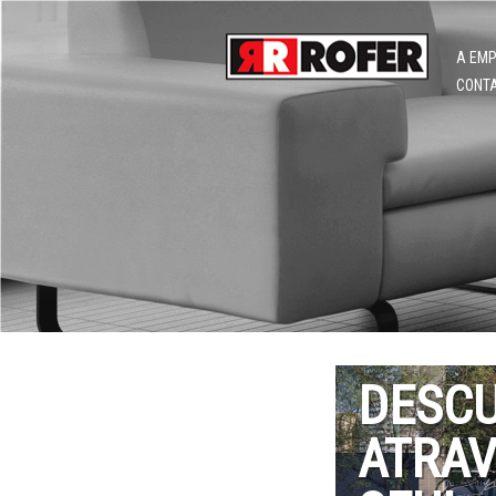
A EM
CONT
DESCU
ATRAV