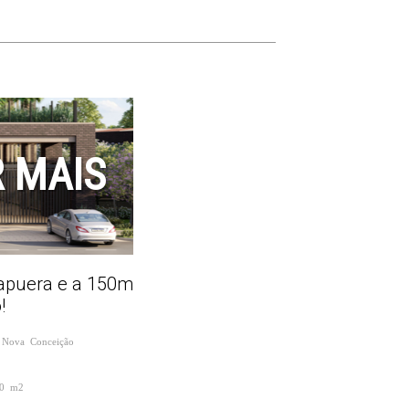
 MAIS
rapuera e a 150m
!
 Nova Conceição
20 m2